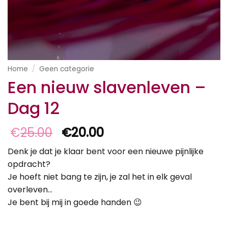
Home
/
Geen categorie
Een nieuw slavenleven –
Dag 12
Oorspronkelijke
Huidige
€
25.00
€
20.00
prijs
prijs
Denk je dat je klaar bent voor een nieuwe pijnlijke
was:
is:
opdracht?
€25.00.
€20.00.
Je hoeft niet bang te zijn, je zal het in elk geval
overleven…
Je bent bij mij in goede handen 😉