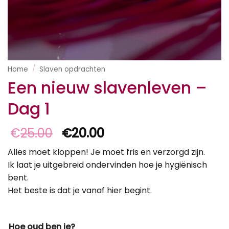
Home
/
Slaven opdrachten
Een nieuw slavenleven –
Dag 1
Oorspronkelijke
Huidige
€
25.00
€
20.00
prijs
prijs
Alles moet kloppen! Je moet fris en verzorgd zijn.
was:
is:
Ik laat je uitgebreid ondervinden hoe je hygiënisch
€25.00.
€20.00.
bent.
Het beste is dat je vanaf hier begint.
Hoe oud ben je?